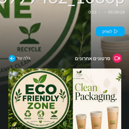
0:13
·
·
05/28/26
לְשַׂחֵק
גלה עוד
סרטונים אחרונים
0:13