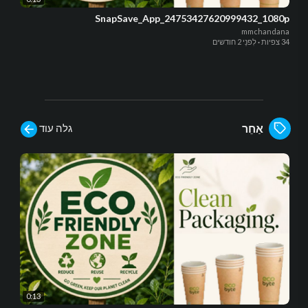
SnapSave_App_24753427620999432_1080p
mmchandana
34 צפיות
·
לִפנֵי 2 חודשים
גלה עוד
אַחֵר
0:13