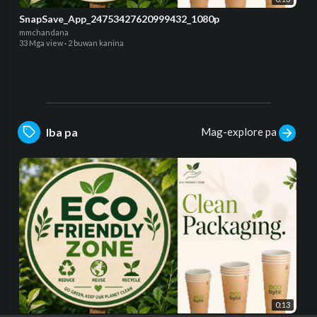
SnapSave_App_24753427620999432_1080p
mmchandana
33 Mga view
·
2 buwan kanina
Mag-explore pa
Iba pa
0:13