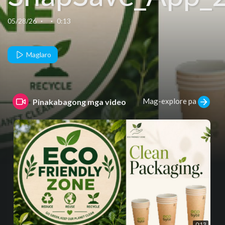
05/28/26
·
·
0:13
Maglaro
Mag-explore pa
Pinakabagong mga video
0:13